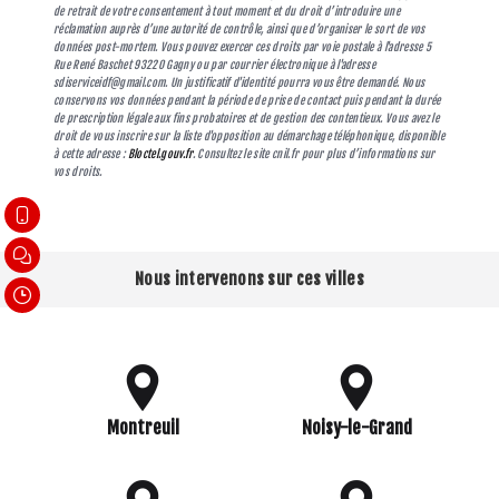
de retrait de votre consentement à tout moment et du droit d’introduire une
réclamation auprès d’une autorité de contrôle, ainsi que d’organiser le sort de vos
données post-mortem. Vous pouvez exercer ces droits par voie postale à l'adresse 5
Rue René Baschet 93220 Gagny ou par courrier électronique à l'adresse
sdiserviceidf@gmail.com. Un justificatif d'identité pourra vous être demandé. Nous
conservons vos données pendant la période de prise de contact puis pendant la durée
de prescription légale aux fins probatoires et de gestion des contentieux. Vous avez le
droit de vous inscrire sur la liste d'opposition au démarchage téléphonique, disponible
à cette adresse :
Bloctel.gouv.fr
. Consultez le site cnil.fr pour plus d’informations sur
vos droits.
Nous intervenons sur ces villes
Montreuil
Noisy-le-Grand