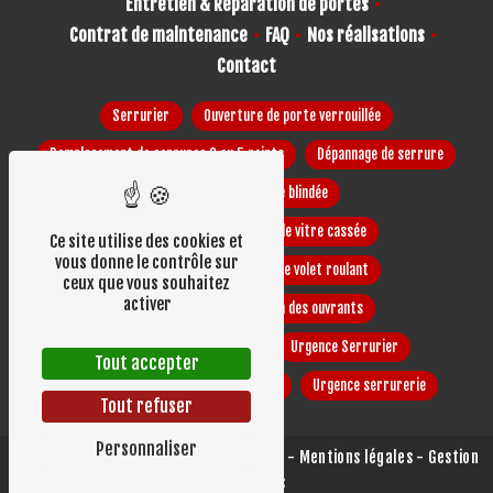
Entretien & Réparation de portes
Contrat de maintenance
FAQ
Nos réalisations
Contact
Serrurier
Ouverture de porte verrouillée
Remplacement de serrures 3 ou 5 points
Dépannage de serrure
Installation de porte blindée
Installation et réparation de vitre cassée
Ce site utilise des cookies et
vous donne le contrôle sur
Installation et réparation de volet roulant
ceux que vous souhaitez
activer
Maintenance et réparation des ouvrants
Porte claquée porte coincée
Urgence Serrurier
Tout accepter
Urgence porte claquée porte coincée
Urgence serrurerie
Tout refuser
Personnaliser
©
Vistalid
- 2026 - Tous droits réservés -
Mentions légales
-
Gestion
des cookies