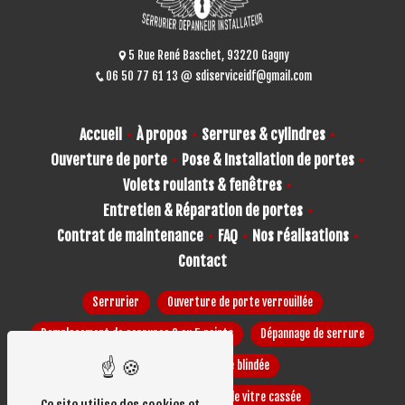
5 Rue René Baschet, 93220 Gagny
06 50 77 61 13
sdiserviceidf@gmail.com
Accueil
À propos
Serrures & cylindres
Ouverture de porte
Pose & Installation de portes
Volets roulants & fenêtres
Entretien & Réparation de portes
Contrat de maintenance
FAQ
Nos réalisations
Contact
Serrurier
Ouverture de porte verrouillée
Remplacement de serrures 3 ou 5 points
Dépannage de serrure
Installation de porte blindée
Installation et réparation de vitre cassée