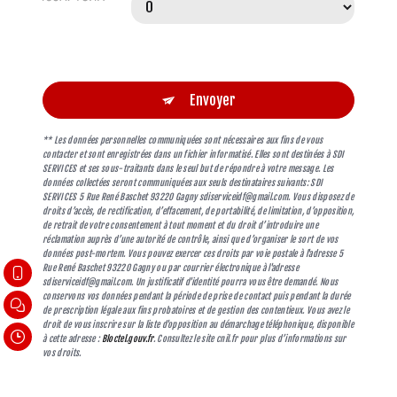
Envoyer
** Les données personnelles communiquées sont nécessaires aux fins de vous
contacter et sont enregistrées dans un fichier informatisé. Elles sont destinées à SDI
SERVICES et ses sous-traitants dans le seul but de répondre à votre message. Les
données collectées seront communiquées aux seuls destinataires suivants: SDI
SERVICES 5 Rue René Baschet 93220 Gagny sdiserviceidf@gmail.com. Vous disposez de
droits d’accès, de rectification, d’effacement, de portabilité, de limitation, d’opposition,
de retrait de votre consentement à tout moment et du droit d’introduire une
réclamation auprès d’une autorité de contrôle, ainsi que d’organiser le sort de vos
données post-mortem. Vous pouvez exercer ces droits par voie postale à l'adresse 5
Rue René Baschet 93220 Gagny ou par courrier électronique à l'adresse
sdiserviceidf@gmail.com. Un justificatif d'identité pourra vous être demandé. Nous
conservons vos données pendant la période de prise de contact puis pendant la durée
de prescription légale aux fins probatoires et de gestion des contentieux. Vous avez le
droit de vous inscrire sur la liste d'opposition au démarchage téléphonique, disponible
à cette adresse :
Bloctel.gouv.fr
. Consultez le site cnil.fr pour plus d’informations sur
vos droits.