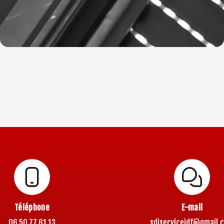
Téléphone
E-mail
06 50 77 61 13
sdiserviceidf@gmail.