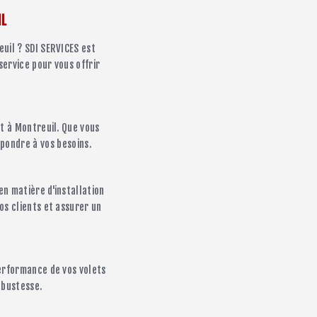
IL
euil ? SDI SERVICES est
service pour vous offrir
nt à Montreuil. Que vous
épondre à vos besoins.
n matière d'installation
os clients et assurer un
performance de vos volets
obustesse.