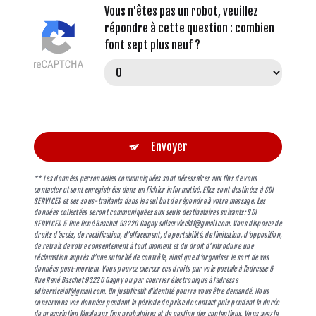
Vous n'êtes pas un robot, veuillez
répondre à cette question : combien
font sept plus neuf ?
Envoyer
** Les données personnelles communiquées sont nécessaires aux fins de vous
contacter et sont enregistrées dans un fichier informatisé. Elles sont destinées à SDI
SERVICES et ses sous-traitants dans le seul but de répondre à votre message. Les
données collectées seront communiquées aux seuls destinataires suivants: SDI
SERVICES 5 Rue René Baschet 93220 Gagny sdiserviceidf@gmail.com. Vous disposez de
droits d’accès, de rectification, d’effacement, de portabilité, de limitation, d’opposition,
de retrait de votre consentement à tout moment et du droit d’introduire une
réclamation auprès d’une autorité de contrôle, ainsi que d’organiser le sort de vos
données post-mortem. Vous pouvez exercer ces droits par voie postale à l'adresse 5
Rue René Baschet 93220 Gagny ou par courrier électronique à l'adresse
sdiserviceidf@gmail.com. Un justificatif d'identité pourra vous être demandé. Nous
conservons vos données pendant la période de prise de contact puis pendant la durée
de prescription légale aux fins probatoires et de gestion des contentieux. Vous avez le